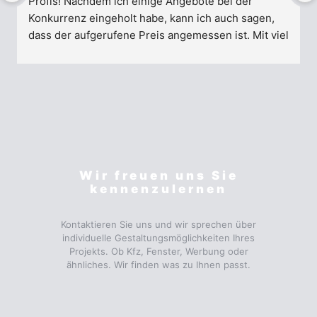
Profis! Nachdem ich einige Angebote bei der 
Konkurrenz eingeholt habe, kann ich auch sagen, 
dass der aufgerufene Preis angemessen ist. Mit viel 
Liebe zum Detail wurde mein Auto optimal foliert. 
Freunde und Bekannte sind überrascht, dass das 
Auto nicht lackiert wurde. Klare Empfehlung!
Wir freuen uns Sie
kennenzulernen
Kontaktieren Sie uns und wir sprechen über
individuelle Gestaltungsmöglichkeiten Ihres
Projekts. Ob Kfz, Fenster, Werbung oder
ähnliches. Wir finden was zu Ihnen passt.